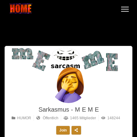
Sarkasmus - M E M E
HUMOR
Öffentlich
1465 Mitglieder
148244
Join