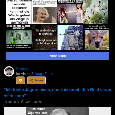
Mehr laden
Christoph
Im Album
Beitrags-Fotos
Teilen
"Ich trinke Jägermeister, damit ich auch den Rest verge
ssen kann"
30 Juli 2024
·
vor 2 Jahren