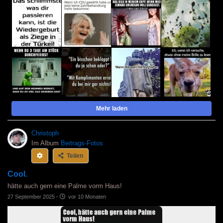
Mehr laden
Christoph
Im Album
Beitrags-Fotos
Teilen
Cool.
hätte auch gern eine Palme vorm Haus!
27 September 2025
·
vor 10 Monaten