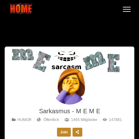
Sarkasmus - M E M E
HUMOR
Öffentlich
1465 Mitglieder
147881
Join